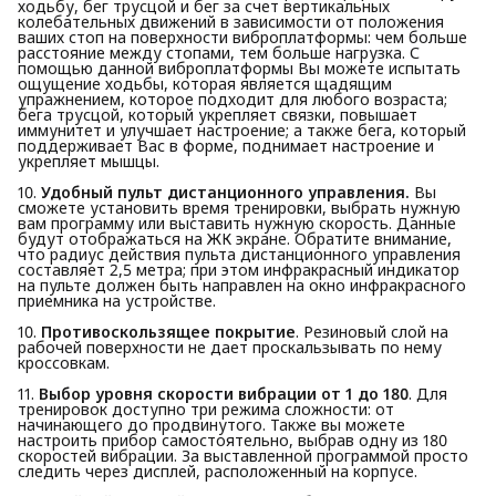
ходьбу, бег трусцой и бег за счет вертикальных
колебательных движений в зависимости от положения
ваших стоп на поверхности виброплатформы: чем больше
расстояние между стопами, тем больше нагрузка. С
помощью данной виброплатформы Вы можете испытать
ощущение ходьбы, которая является щадящим
упражнением, которое подходит для любого возраста;
бега трусцой, который укрепляет связки, повышает
иммунитет и улучшает настроение; а также бега, который
поддерживает Вас в форме, поднимает настроение и
укрепляет мышцы.
10.
Удобный пульт дистанционного управления.
Вы
сможете установить время тренировки, выбрать нужную
вам программу или выставить нужную скорость. Данные
будут отображаться на ЖК экране. Обратите внимание,
что радиус действия пульта дистанционного управления
составляет 2,5 метра; при этом инфракрасный индикатор
на пульте должен быть направлен на окно инфракрасного
приемника на устройстве.
10.
Противоскользящее покрытие
. Резиновый слой на
рабочей поверхности не дает проскальзывать по нему
кроссовкам.
11.
Выбор уровня скорости вибрации от 1 до 180
. Для
тренировок доступно три режима сложности: от
начинающего до продвинутого. Также вы можете
настроить прибор самостоятельно, выбрав одну из 180
скоростей вибрации. За выставленной программой просто
следить через дисплей, расположенный на корпусе.