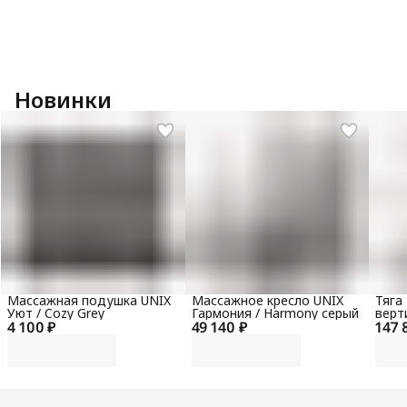
Новинки
Массажная подушка UNIX
Массажное кресло UNIX
Тяга
Уют / Cozy Grey
Гармония / Harmony серый
верт
4 100 ₽
49 140 ₽
147 
гори
100 