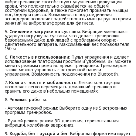
вибротренажере способствуют улучшению циркуляции
крови, что положительно сказывается на общем
состоянии здоровья, а также помогает прокачать мышцы
ног, бедер и пресса. Возможность подсоединения
эспандеров позволяет задействовать мышцы рук во время
занятий на виброплатформе для фитнеса.
5.
Снижение нагрузки на суставы
: Вибрации уменьшают
ударную нагрузку на суставы, что делает тренировки
безопасными даже для людей с проблемами опорно-
двигательного аппарата. Максимальный вес пользователя
150 кг.
6.
Легкость в использовании
: Пульт управления и делает
использование платформы простым и удобным. Вы можете
менять режимы прямо во время тренировки. Тренажером
также можно управлять с встроенной панели
управления. Возможность подключения по Bluetooth.
7.
Компактность и мобильность
: Легкая конструкция
позволяет легко перемещать домашний тренажер и
хранить его даже в небольших помещениях.
8.
Режимы работы
:
- Автоматический режим: Выберите одну из 5 встроенных
программ тренировок.
- Ручной режим: режим 3D движения, горизонтальная
вибрация, колебания вверх-вниз.
9.
Ходьба, бег трусцой и бег
. Виброплатформа имитирует