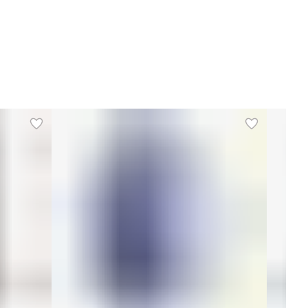
оказания дисплея
старт, стоп, время, скорость
Назначение
Для дома
Тип
Виброплатформа