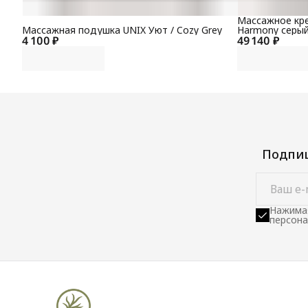
Массажное кре
Массажная подушка UNIX Уют / Cozy Grey
Harmony серы
4 100 ₽
49 140 ₽
Подпиш
Нажимая
персона