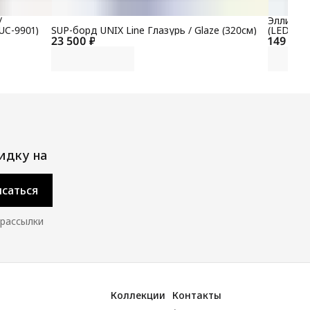
/
Эллиптич
UC-9901)
SUP-борд UNIX Line Глазурь / Glaze (320см)
(LED) P
23 500 ₽
149 700
идку на
саться
 рассылки
Коллекции
Контакты