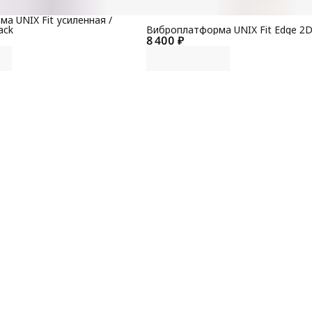
а UNIX Fit усиленная /
ack
Виброплатформа UNIX Fit Edge 2D
8 400 ₽
В
С
М
Э
р
К