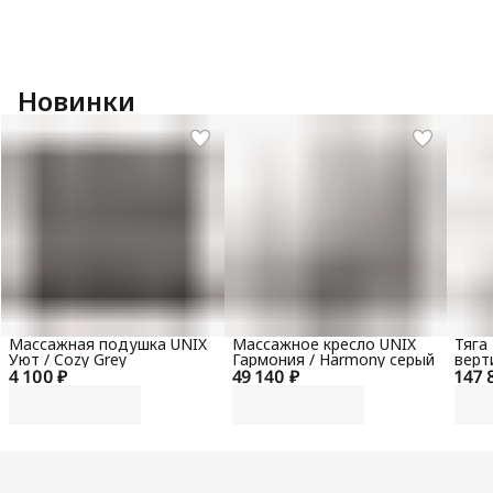
Новинки
Массажная подушка UNIX
Массажное кресло UNIX
Тяга
Уют / Cozy Grey
Гармония / Harmony серый
верт
4 100 ₽
49 140 ₽
147 
гори
100 