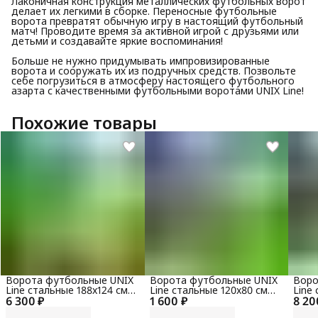
Лаконичная конструкция металлических футбольных ворот
делает их легкими в сборке. Переносные футбольные
ворота превратят обычную игру в настоящий футбольный
матч! Проводите время за активной игрой с друзьями или
детьми и создавайте яркие воспоминания!
Больше не нужно придумывать импровизированные
ворота и сооружать их из подручных средств. Позвольте
себе погрузиться в атмосферу настоящего футбольного
азарта с качественными футбольными воротами UNIX Line!
Похожие товары
Ворота футбольные UNIX
Ворота футбольные UNIX
Воро
Line стальные 188x124 см
Line стальные 120x80 см
Line
6 300 ₽
переносные, 2 шт.
1 600 ₽
переносные
8 20
пере